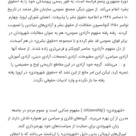
دوره جمهوری پنجم فرانسه است، به طور رسمی پیوستگی خود را به «حقوق
بشر» اعلام می‌کند. از سوی دیگر، مجمع عمومی سازمان ملل متحد در تاریخ
10 دسامبر 1948 م اعلامیه حقوق بشر را پذیرفت. اعضای شورای اروپا، چهارم
نوامبر 1950 کنوانسیون حفاظت از حقوق بشر و آزادی‌های بنیادین را تصویب
کردند. رفته رفته مفهوم «آزادی عمومی» هم به عنوان مطالبات شهروندان در
برابر قوای عمومی قد علم کرده و با مجموعه «حقوق بشری» در هم آمیخت.
از دل مفهوم «آزادی» عناصر کوچکتر و فرعی‌تری زاده شدند. از جمله آنها
آزادی سیاسی، آزادی مطبوعات، آزادی تجمعات، آزادی دینی، آزادی آموزش
و ... می‌باشد. گرچه خود آزادی در این مقاطع تاریخی اوج و حضیضی را
تجربه کرد، لیکن این امر مانع از این نشد که «حقوق شهروندی» در اروپا رفته
رفته جا باز نکرده و وارد ادبیات حقوقی نگردد.
«شهروندی» (
citizenship
) مفهوم جذابی است و عموم مردم در جامعه
مدرن از آن بهره می‌برند. گروه‌های فکری و سیاسی نیز همواره تلاش دارند از
زبان شهروندی برای حمایت از سیاست‌های خود بهره‌برداری کنند.
لیبرال‌های اروپائی بدین دلیل «شهروندی» را ارزشمند می‌دانند که با اعطای