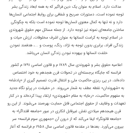
عدالت دارد. اسلام به عنوان یک دین فراگیر که به همه ابعاد زندگی بشر
توجه نموده است، دستورات صریح و شفافی برای روابط اجتماعی انسان‌ها
دارد و نه تنها به کمال معنوی انسان‌ها توجه نموده است بلکه به چگونگی
ساختن جامعه‌ای نمونه نیز توجه دارد. از جمله مسائل مهم حقوق شهروندی
در اسلام توجه به کرامت انسانها به عنوان اشرف مخلوقات، ارزش حیات و
زندگی افراد، برابری بدون توجه به نژاد، رنگ، پوست و ...، هدفمند نمودن
خلفت انسانها و بیهوده نبودن زندگی انسان می‌باشد.
اعلامیه حقوق بشر و شهروندی سال 1789 م و قانون اساسی 1791 م کشور
فرانسه که جایگاه برجسته‌ای در تحولات قرن هجدهم به خود اختصاص
داده‌اند، در پی ریزی حاکمیت ملی و انتقال قدرت تصمیم گیری از «پادشاه»
به «شهروندان» نقطه عطف به شمار می‌روند. در حقیقت در پرتو نگاه جدید
به مفهوم حاکمیت، «رعایا» به مقام «شهروندی» ارتقاء پیدا کرده‌اند و در کنار
تعهدات و وظایف از حقوق اجتماعی قابل حمایت بهره‌مند می‌شوند. از این رو
قرن هیجدهم میلادی نقش غیرقابل انکاری در عبور «جامعه اقتداگرا» به
«جامعه قانونگرا» ایفا می‌کند که از درون آن «جمهوری سوم فرانسه» سر
بیرون می‌آورد. بعدها در مقدمه قانون اساسی سال 1958 م فرانسه که آغاز