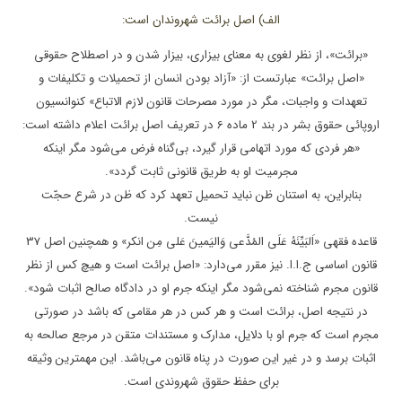
الف) اصل برائت شهروندان است:
«برائت»، از نظر لغوی به معنای بیزاری، بیزار شدن و در اصطلاح حقوقی
«اصل برائت» عبارتست از: «آزاد بودن انسان از تحمیلات و تکلیفات و
تعهدات و واجبات، مگر در مورد مصرحات قانون لازم الاتباع» کنوانسیون
اروپائی حقوق بشر در بند 2 ماده 6 در تعریف اصل برائت اعلام داشته است:
«هر فردی که مورد اتهامی قرار گیرد، بی‌گناه فرض می‌شود مگر اینکه
مجرمیت او به طریق قانونی ثابت گردد».
بنابراین، به استنان ظن نباید تحمیل تعهد کرد که ظن در شرع حجّت
نیست.
قاعده فقهی «اَلبَیِّنَهُ عَلَی المُدَّعی وَالیَمینَ عَلی مِن انکر» و همچنین اصل 37
قانون اساسی ج.ا.ا. نیز مقرر می‌دارد: «اصل برائت است و هیچ کس از نظر
قانون مجرم شناخته نمی‌شود مگر اینکه جرم او در دادگاه صالح اثبات شود».
در نتیجه اصل، برائت است و هر کس در هر مقامی که باشد در صورتی
مجرم است که جرم او با دلایل، مدارک و مستندات متقن در مرجع صالحه به
اثبات برسد و در غیر این صورت در پناه قانون می‌باشد. این مهمترین وثیقه
برای حفظ حقوق شهروندی است.