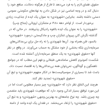
حقوق، فضای لازم را به فرد می‌دهد تا فارغ از هرگونه دخالت، منافع خود را
دنبال کند و در وجه اساسی نیز در شکل دادن به نهادهای حکومتی عمومی
دستی داشته باشند. بنابراین «شهروندی» به عنوان یک ایده از جذابیت زیادی
برخوردار است. از اواخر دهه 1980 م متفکران اروپائی (جناح چپ)
«شهروندی» را به عنوان یک ایده بالقوه رادیکال پذیرفتند. در حالی که در
گذشته نگرش کلی پیروان تفکران چپ و مادکیستی درمورد «شهروندی»
بالسوء ظن همراه بود. آن‌ها شهروندی را نه راه حل برای بی‌عدالتی‌های
سرمایه‌داری بلکه بخشی از خود مشکل به حساب می‌آورند. در واقع در نظر
آنها «حقوق شهروندی» به یک منطق سرمایه‌داران آغشته شده است.
شکست کمونیزم کاهش ساماندهی طبقاتی و فهم این مطلب که در جوامع
ناهمگون و گوناگون، نمی‌توان همه بی‌عدالتی‌ها را به اقتصاد نسبت داد،
باعث شد تا بسیاری از سوسیالیست‌ها در انکار مفهوم «شهروندی» و تبع آن
«حقوق شهروندی» تجدید نظر کنند.
هرچند این اتفاق نظر دارد که «شهروندی» چیز بسیار مطلوبی است اما در
این مورد توافق بسیار اندکی وجود دارد که موقعیت شهروندی باید متضمن
چه چیزی باشد. چه نوع جامعه‌ای به بهترین وجهی «شهروندی» و به تبع آن
«حقوق شهروندی» را ارتقاء می‌بخشد. در فقدان یک ایده واحد از دامنه