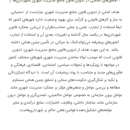
3-
محورهای اساسی در تدوین قانون جامع مدیریت شهری
(
شهرداری‌ها
):
هدف اصلی از تدوین قانون جامع مدیریت شهری عبارتست از: دستیابی
به
ساز و کارهای قانونی و کارآمد برای بهبود وضعیت اداره شهرهای کشور که
تبعاً استفاده
از تجارب علمی و عملی صاحب‌نظران از ارزیابی عملکرد قانون
شهرداری‌ها در یکصد سال
گذشته و تغییرات بعدی آن و استفاده از تجارب
کشورهای پیشرفته می‌تواندکمک به سزائی
در تأمین چنین هدفی داشته
باشد. به این جهت هدف از تدوین قانون جامع مدیریت شهری،
تدوین
قانونی است که موجب توانا ساختن مدیریت شهری شهرهای مختلف کشور
در مواجهه با
رویکردها و تحولات سیاسی، اجتماعی، اقتصادی، فرهنگی و
فنآوری‌های جدید و متناسب با
روند پیشرفت آن است. با دیدگاه تمرکززدائی
و تکیه بر شکل‌گیری حکومت‌های محلی و
تحقق چنین هدفی مستلزم
مطالعه و بررسی عوامل و متغیرهای مؤثر بر عملکرد مدیریت شهری
مانند
عوامل برون سازمانی به خصوص عوامل حاکمیتی، تصدی‌گری و عوامل درون
سازمانی
مانند ساختار داخلی، وظایف، اختیارات، منابع درآمدی و سایر
مؤلفه‌های تشکیل‌دهنده
قوانین فعلی حاکم بر شهرداری‌هاست.