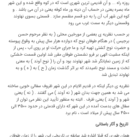
روزه راه ... و آن قدیمی ترین شهری است که در کوه واقع شده و این شهر
ماه بصره یعنی در حساب آن دینه ور ماه کوفه یعنی در آن می باشد . و
کوه این شهر آب آن را به دو قسم منقسم سازد . قسمتی بسوی نهاوند
وقسمتی دیگر به سمت غرب می رود
بر حسب نظریه ی بعضی از مورخین محلی ( به نظر مرحوم حسن
برجیس ) در هنگام طوفان نوح که دوازده هزار سال پیش به وقوع پیوسته
و حضرت نوح کشتی تهیه کرد و ما جرای حرکت او بر روی آب ، پس از
اینکه مشیت الهی بر فرو نشستن طوفان مقرر شد اولین قسمت خشکی
که از زمین نمایانگر شد شهر نهاوند بود و آن را ( نوح آوند ) به معنی
تخت و مسند نوح نامیدند که بر اثر گذشت زمان ( ح ) به ( ه ) و به
نهاوند تبدیل شد
نظریه ی دیگر اینکه در قدیم الایام در این شهر ظروف سفالی خوبی ساخته
می شد به همین جهت بدان شهر ( نه آوند ) می گفتند . ( نه ) یعنی
شهر و ( آوند ) یعنی ظرف . البته به منظور تأیید این نظر می توان از
سفال های بدست آمده در این شهر که دارای قدمتی در حدود 3500 الی
4500 سال پیش از میلاد است ، نام برد
تاریخ و آثار باستانی
همان طوری که قبلا اشاره شد سابقه ی تاریخی این شهر را از زمان طوفان