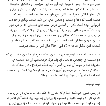
نوح می دانند . پس از ورود قوم آریا به این سرزمین و تشکیل حکومت
ماد ها و احداث شهر هگمتانه بدست « دیااکو » ، نهاوند به عنوان یکی از
شهر های ایالتی و قرق سلطنتی امپراطور ماد ها بوده است . آنچه که
مسلم است کوه ها و دشتها و بیایان های این شهر شاهد وقایع و حوادث
فراوانی بوده است یکی از قدیمی ترین سند های تاریخی که از این شهر
بدست آمده و مطلبی راجع به آن اخیراً در یکی از مجلات بنام نبض به
چاپ رسیده است ، تکه سفالهایی است که بر روی آن رقص گروهی از
مردان و زنان منقش شده است ، می باشد و بنا به نظر باستان شناسان
قدمت این سفال ها به 2500 الی 4500 سال قبل از میلاد میرسد.
در ایام سلطه و سیطره چوپانی در زمان حکومت پیش دادیان و کیانیان که
دو سلسله ی چوپانی بودند ، نهاوند مرکز فرماندهی آن دو سلسله ی
معروف بود و موید آن تپه ی گیان ، کوه خرک سرخلج ، غار ضحاک در
دامنه کوه خرک و سولفورهای آمین که در جلو غار مشهود است و مجسمه
ضحاک که اخیراً در سرخلج کشف شده می باشد
نبرد نهاوند
در زمان طلوع خورشید اسلام که مقارن با حکومت ساسانیان در ایران بود
اعراب طی دو نبرد جلولا و قادسیه با ایرانیان به نبرد پرداختند آخر الامر در
زمان خلیفه ی دوم ، دولتمردان و امرای ارتش اسلام به اتفاق پیروزی بر