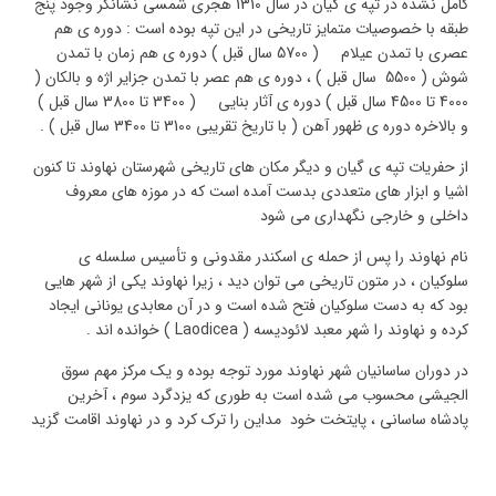
کامل نشده در تپه ی گیان در سال 1310 هجری شمسی نشانگر وجود پنج
طبقه با خصوصیات متمایز تاریخی در این تپه بوده است : دوره ی هم
عصری با تمدن عیلام ( 5700 سال قبل ) دوره ی هم زمان با تمدن
شوش ( 5500 سال قبل ) ، دوره ی هم عصر با تمدن جزایر اژه و بالکان (
4000 تا 4500 سال قبل ) دوره ی آثار بنایی ( 3400 تا 3800 سال قبل )
و بالاخره دوره ی ظهور آهن ( با تاریخ تقریبی 3100 تا 3400 سال قبل ) .
از حفریات تپه ی گیان و دیگر مکان های تاریخی شهرستان نهاوند تا کنون
اشیا و ابزار های متعددی بدست آمده است که در موزه های معروف
داخلی و خارجی نگهداری می شود
نام نهاوند را پس از حمله ی اسکندر مقدونی و تأسیس سلسله ی
سلوکیان ، در متون تاریخی می توان دید ، زیرا نهاوند یکی از شهر هایی
بود که به دست سلوکیان فتح شده است و در آن معابدی یونانی ایجاد
کرده و نهاوند را شهر معبد لائودیسه (
Laodicea
) خوانده اند .
در دوران ساسانیان شهر نهاوند مورد توجه بوده و یک مرکز مهم سوق
الجیشی محسوب می شده است به طوری که یزدگرد سوم ، آخرین
پادشاه ساسانی ، پایتخت خود مداین را ترک کرد و در نهاوند اقامت گزید