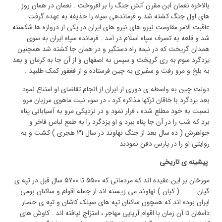
بالاخره نعمان ابن مقرن آتش جنگ را بر افروخت . نعمان در همان روز
های اول جنگ کشته شد و فرماندهی سپاه را حذیفه به عهده گرفت .
عاقبت الامر مقاومت نیرو های نیرو های ایران در یکی از دروازه ها شکسته
شد و قلعه به تصرف سپاه اسلام در آمد . فرمانده سپاه ایران به سوی
همدان گریخت که در نیمه راه دستگیر و در همان جا کشته شد همچنین
یزدگرد سوم به ری گریخت و سپس به اصفهان و از آن جا به کرمان و بعد
به بلخ و مرو رفت و سفیری به چین فرستاده و از فغفور کمک طلبید .
دولت چین به واسطه ی دوری از ایران از انجام تقاضای او امتناع نمود .
بعد یزدگرد با خاقان ترکها مذاکره کرد ، در سوء نیت ماهوی مرزبان مرو
نسبت به خود مطلع شده ، فرار نمود و در نزدیکی مرو به آسیابانی پناه
برد که شب را در آن جا پناه ببرد و او یزدگرد را به طمع لباس فاخر و
جواهرش ( ده سال بعد از جنگ نهاوند در سال 31 هجری ) کشت و به
روایتی او را در پارس دفن نمودند
پیشینه ی تاریخی
مورخان بر این عقیده اند که مردمانی که 5500 تا 5700 سال قبل در تپه ی
گیان ( کیان ) نهاوند می زیسته اند از جمله اقوام و ساکنان بومی
ایران بوده اند که همچون ساکنان تپه های سیلک کاشان و تپه ی حصار
دامغان تا آن زمان با اقوام آریایی مهاجر ، امتزاج نیافته اند . کاوش های