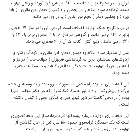
ایران را ، در سقوط نهاوند دانستند . لذا سپاهی گرد آورده و راهی نهاوند
شدند فرمانده سپاه اسلام را در بعضی از ( کتب ) نعمان بن مقرن ( بابا
پیره ) و بعضی دیگر ( نعیم بن مقرن ) برادر وی می دانند
در مورد تاریخ جنگ نهاوند اختلاف است گروهی آن را در سال 21 هجری
برابر با 642 م می دانند و گروهی در سال 18 یا 19 هجری برابر با 639 یا
640 م می دانند . ولی اکثر کتاب ها آن را 21 هجری می دانند
پس از استقرار سپاه اسلام به دستور نعمان ابن مقرن در کوه آردوشان یا
اردوشاهان سپاهیان ایران به فرماندهی فیروزان ( ذوالحاجب ) در دژ و
قلعه ی معروف نهاوند حالت جنگی تدافعی گرفته و در سنگرها مخفی
شده بودند .
این قلعه دارای شانزده راه مخفی به صورت مترو بوده و به وسیله ی جاده
بزرگ داریوش که از راه قارلق به مرکز کنگاشوران که در حکم مجلس شورا
بوده ( در محل آناهیتا در شهر کیمیا دین یا کنگاور فعلی ) اتصال داشته
است .
این قلعه دارای دوازده دروازه بوده تنها اثر باقیمانده از این قلعه تصویری
است که یک جهانگرد فرانسوی حدود 150 سال قبل در حال گذشتن از
نهاوند نقاشی می کند و هم اکنون در موزه ی لوور پاریس است